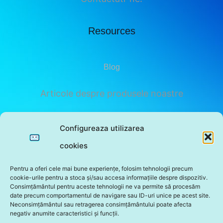
Resources
Blog
Articole despre produsele noastre
Privacy Policy
Configureaza utilizarea
cookies
Subscribe
Pentru a oferi cele mai bune experiențe, folosim tehnologii precum
cookie-urile pentru a stoca și/sau accesa informațiile despre dispozitiv.
Consimțământul pentru aceste tehnologii ne va permite să procesăm
date precum comportamentul de navigare sau ID-uri unice pe acest site.
Neconsimțământul sau retragerea consimțământului poate afecta
negativ anumite caracteristici și funcții.
Sunt de acord cu politica de confidentialitate a