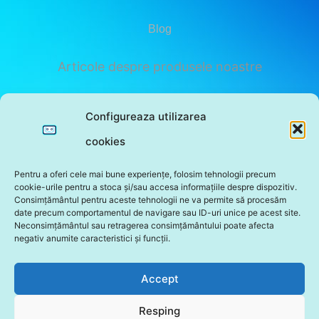
Blog
Articole despre produsele noastre
Privacy Policy
Configureaza utilizarea
cookies
Subscribe
Pentru a oferi cele mai bune experiențe, folosim tehnologii precum
cookie-urile pentru a stoca și/sau accesa informațiile despre dispozitiv.
Consimțământul pentru aceste tehnologii ne va permite să procesăm
date precum comportamentul de navigare sau ID-uri unice pe acest site.
Neconsimțământul sau retragerea consimțământului poate afecta
negativ anumite caracteristici și funcții.
Sunt de acord cu politica de confidentialitate a
sitului.
Accept
Submit
Resping