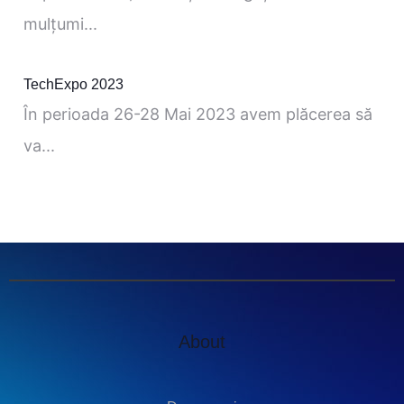
mulţumi...
TechExpo 2023
În perioada 26-28 Mai 2023 avem plăcerea să
va...
About