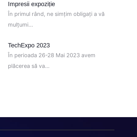
Impresii expoziție
În primul rând, ne simţim obligaţi a vă
mulţumi...
TechExpo 2023
În perioada 26-28 Mai 2023 avem
plăcerea să va...