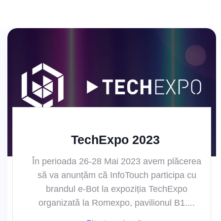
TechExpo 2023
În perioada 26-28 Mai 2023 avem plăcerea
să va anunțăm că InfoTouch participa cu
brandul e-Bot la expoziția TechExpo
organizată la Romexpo, pavilionul B1....