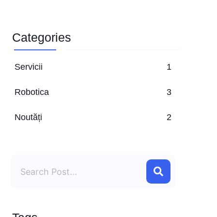
Categories
Servicii
1
Robotica
3
Noutăți
2
Search