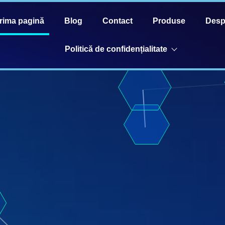
fi un mod util și profitabil de a îmbunătăți eficiența și ca
rima pagină
Blog
Contact
Produse
Desp
Politică de confidențialitate