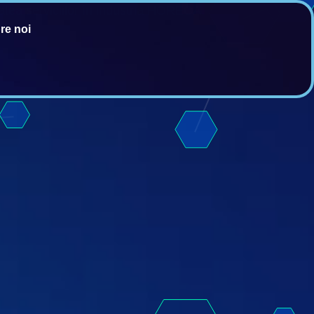
litatea serviciilor în industria HORECA.
re noi