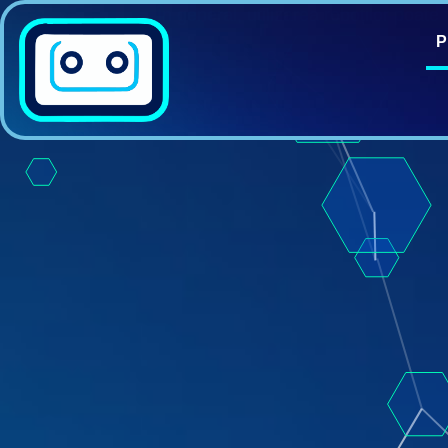
În general, utilizarea roboților poate 
P