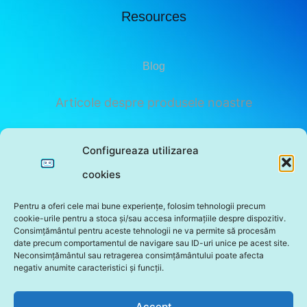
Resources
Blog
Articole despre produsele noastre
Privacy Policy
Configureaza utilizarea
cookies
Subscribe
Pentru a oferi cele mai bune experiențe, folosim tehnologii precum
cookie-urile pentru a stoca și/sau accesa informațiile despre dispozitiv.
Consimțământul pentru aceste tehnologii ne va permite să procesăm
date precum comportamentul de navigare sau ID-uri unice pe acest site.
Neconsimțământul sau retragerea consimțământului poate afecta
negativ anumite caracteristici și funcții.
Sunt de acord cu politica de confidentialitate a
sitului.
Accept