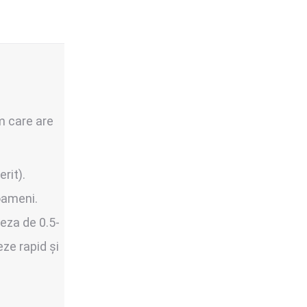
om care are
rit).
 oameni.
eza de 0.5-
ze rapid și