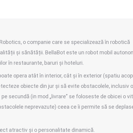
Robotics, o companie care se specializează în robotică
alității și sănătății. BellaBot este un robot mobil auton
or în restaurante, baruri și hoteluri.
ate opera atât în interior, cât și în exterior (spatiu acope
tecteze obiecte din jur și să evite obstacolele, inclusiv
e secundă (in mod „livrare” se foloseste de obicei o vit
bstacolele neprevazute) ceea ce îi permite să se deplase
ect atractiv și o personalitate dinamică.