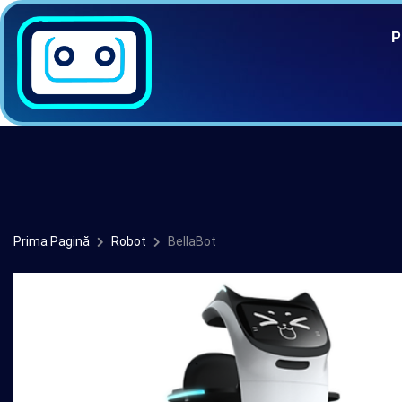
P
Prima Pagină
Robot
BellaBot